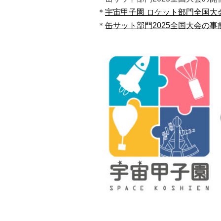
＊
宇宙甲子園 ロケット部門全国大
＊
缶サット部門2025全国大会の