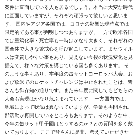
案件に直面している人も居るでしょう。本当に大変な時代
に直面していますが、それぞれ頑張って欲しいと思いま
す。 国内やアジア各国では、コロナの影響は現時点では
限定的である事が判明しつつありますが、一方で欧米各国
では重篤化率・死亡率も一時はかなり大きく、それぞれの
国全体で大きな警戒心を呼び起こしています。またウィル
スは変質しやすい事もあり、見えない今後の状況変化を見
据えて、様々な対策を講じている国も多くあります。 そ
のような事もあり、本年度の缶サットヨーロッパ大会、お
よび欧米でのロケットチャレンジは中止されたことは、皆
さんも御存知の通りです。また来年度に関してもどちらの
大会も実現はかなり危ぶまれています。 一方国内では、
地域によって状況は異なっていますが、学業も再開され、
部活動が再開しているところもあります。そのような中、
今年の缶サット甲子園はどうするのか？との質問を多く戴
いております。 ここで皆さんに是非、考えていただきた