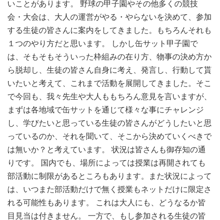
いことがあります。 野球の甲子園やその他多くの競技
会・大会は、大人の運営がやる・やらないを決めて、参加
する生徒の皆さんに案内をしてきました。もちろんそれも
１つのやり方だと思います。 しかし缶サット甲子園で
は、そもそもそういった枠組みの在り方、物事の決め方か
ら脱却し、生徒の皆さん自身に考え、発言し、行動して貰
いたいと考えて、これまで活動を展開してきました。そこ
で今回も、我々先生や大人ももちろん意見を言いますが、
まずは各地域で缶サットを通じて様々な事にチャレンジ
し、学びたいと思っている生徒の皆さんがどうしたいと思
っているのか、それを聞いて、そこから決めていくべきで
は無いか？と考えています。 状況は皆さんも御存知の通
りです。 国内でも、場所によっては授業は再開されても
部活動に制限があるところもあります。また状況によって
は、いつまた部活動だけで無く授業もネットだけに限定さ
れる可能性もあります。 これは大人にも、どうなるか皆
目見当は付きません。 一方で、もし参加される生徒の皆